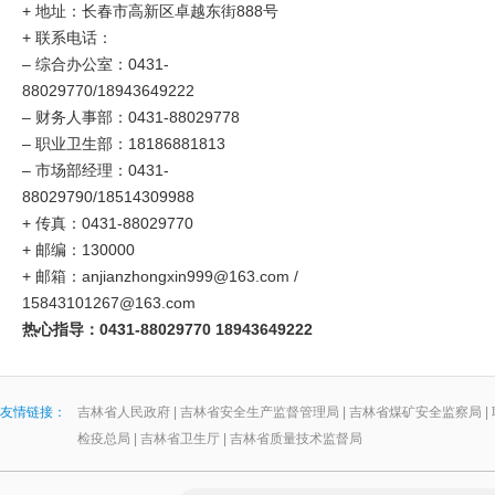
+ 地址：长春市高新区卓越东街888号
+ 联系电话：
–
综合办公室：0431-
88029770/18943649222
–
财务人事部：0431-88029778
–
职业卫生部：18186881813
– 市场部经理：0431-
88029790/18514309988
+ 传真：0431-88029770
+ 邮编：130000
+ 邮箱：anjianzhongxin999@163.com /
15843101267@163.com
热心指导：0431-88029770 18943649222
友情链接：
吉林省人民政府
|
吉林省安全生产监督管理局
|
吉林省煤矿安全监察局
|
检疫总局
|
吉林省卫生厅
|
吉林省质量技术监督局