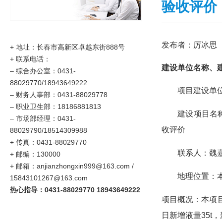
验收评价
发布者：厉冰思
+ 地址：长春市高新区卓越东街888号
+ 联系电话：
建设单位名称、
–
综合办公室：0431-
88029770/18943649222
项目建设单
–
财务人事部：0431-88029778
–
职业卫生部：18186881813
建设项目名
– 市场部经理：0431-
收评价
88029790/18514309988
+ 传真：0431-88029770
联系人：魏
+ 邮编：130000
+ 邮箱：anjianzhongxin999@163.com /
地理位置：
15843101267@163.com
热心指导：0431-88029770 18943649222
项目概况：本项目
日新增液量35t，