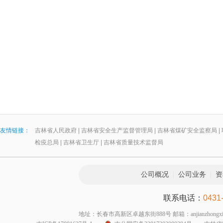
友情链接：
吉林省人民政府
|
吉林省安全生产监督管理局
|
吉林省煤矿安全监察局
|
检疫总局
|
吉林省卫生厅
|
吉林省质量技术监督局
公司概况
|
公司业务
|
资
联系电话：
0431
地址：长春市高新区卓越东街888号 邮箱：anjianzhongxin999@1